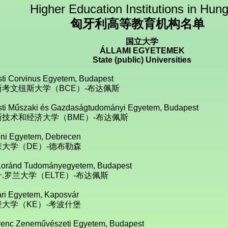
Higher Education Institutions in Hun
匈牙利高等教育机构名单
国立大学
ÁLLAMI EGYETEMEK
State (public) Universities
ti Corvinus Egyetem, Budapest
考文纽斯大学（BCE）-
布达佩斯
ti Műszaki és Gazdaságtudományi Egyetem, Budapest
技术和经济大学（BME）-
布达佩斯
ni Egyetem, Debrecen
大学（DE）-
德布勒森
Loránd Tudományegyetem, Budapest
.罗兰大学（ELTE）-
布达佩斯
ri Egyetem, Kaposvár
大学（KE）-
考波什堡
erenc Zeneművészeti Egyetem, Budapest