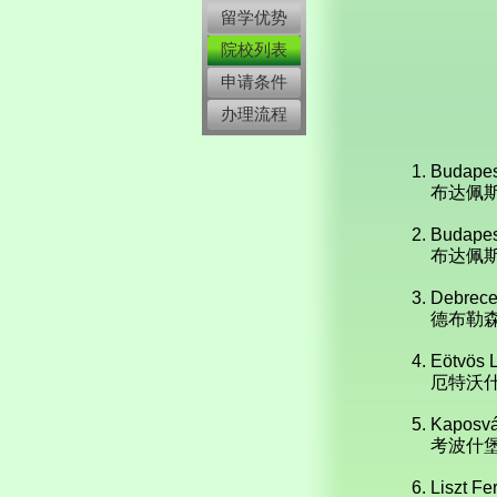
留学优势
院校列表
申请条件
办理流程
Budapes
布达佩斯
Budapes
布达佩斯
Debrece
德布勒森
Eötvös 
厄特沃什
Kaposvá
考波什堡
Liszt F