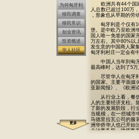
欧洲共有44个国家
为何匈牙利
人总数已超过100
移民调查
，形象也从早期的劳
移民常识
匈牙利是个仅有10
堡。是中欧乃至欧洲华
创业资讯
国人唯一免签的国家
投资概述
万左右。其中80%以
发生意的中国商人聚集
华人社区
匈牙利村庄一定会有中
中国人当年到匈牙利
最高峰时，达到了5万
尽管华人在匈牙利只
的国家。主要平面媒
亚新闻报》、《欧洲论
从行业上看，餐饮业
人的主要经济支柱。
了新的发展阶段，行
当规模，在一些城市
马德里拉瓦公司的服
更多
洲华侨华人也已开始
会计事务所、律师事