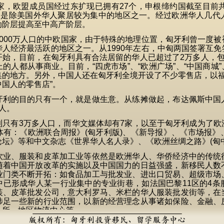
，欧盟成员国经过东扩现已拥有27个，申根缔约国截至目前共
万，是除美国外华人聚居较为集中的地区之一。经过欧洲华人几代
动阶层提高至中高产阶层。
00万人口的中欧国家，由于特殊的地理位置，匈牙利曾一度被
人经济最活跃的地区之一。从1990年左右，中匈两国签署互
开始，目前，在匈牙利具有合法居留的华人已超过了2万多人，包
上的人都从事商业。目前，“四虎市场”、“欧洲广场”、“中国商城”
的地方。另外，中国人还在匈牙利全境开设了不少零售店，以福
国人的零售店”。
的目的只有一个，就是做生意。从练摊做起，布达佩斯中国
人。
有3万多人口，而华文媒体却有7家，以至于匈牙利成为了欧
体有：《欧洲联合周报》(匈牙利版)、《新导报》、《市场报》
坛》等和中文杂志《世界华人名人录》、《欧洲丝绸之路》(匈
、服装和皮革加工业等依然是欧洲华人、华侨经济中的传统
随着中国开放改革的实施以及中国国力的日益强盛，新移民人数
业门类不断开拓：如食品加工与批发业、进出口贸易、超级市场
中已形成华人某一行业集中的专业街巷，如法国巴黎11区的4条
装、皮革批发公司，意大利罗马、米栏的华人服装批发街等，在
涉足一些新的行业范围，以新的经营理念从事诸如保险、金融、
务所、地区物流中心等。