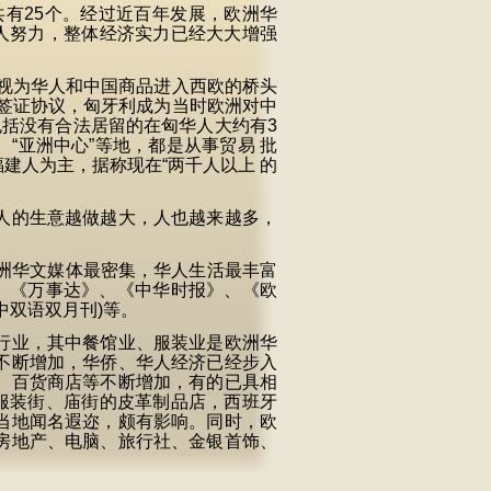
有25个。经过近百年发展，欧洲华
人努力，整体经济实力已经大大增强
视为华人和中国商品进入西欧的桥头
免签证协议，匈牙利成为当时欧洲对中
括没有合法居留的在匈华人大约有3
、“亚洲中心”等地，都是从事贸易 批
建人为主，据称现在“两千人以上 的
人的生意越做越大，人也越来越多，
洲华文媒体最密集，华人生活最丰富
、《万事达》、《中华时报》、《欧
中双语双月刊)等。
行业，其中餐馆业、服装业是欧洲华
不断增加，华侨、华人经济已经步入
、百货商店等不断增加，有的已具相
服装街、庙街的皮革制品店，西班牙
当地闻名遐迩，颇有影响。同时，欧
房地产、电脑、旅行社、金银首饰、