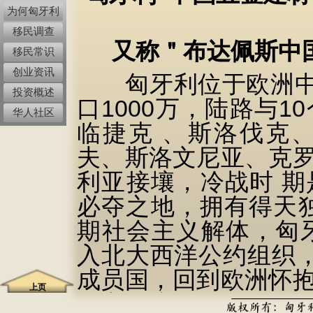
为何匈牙利
移民调查
又称＂布达佩斯中国
移民常识
创业资讯
匈牙利位于欧洲中心
投资概述
口1000万，陆路与
华人社区
临捷克 、斯洛伐克
夫、斯洛文尼亚、克
利亚接壤，冷战时 
必夺之地，拥有得天独
期社会主义解体，匈牙
入北大西洋公约组织，2
成员国，回到欧洲怀
上页
国家经济发展领先地