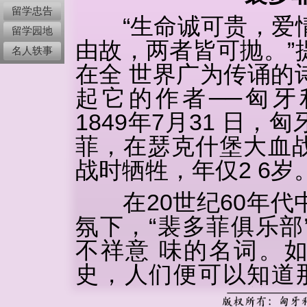
留学忠告
“生命诚可贵，爱情
留学园地
由故，两者皆可抛。”
名人轶事
在全 世界广为传诵的
起它的作者──匈牙
1849年7月31 日
菲，在瑟克什堡大血
战时牺牲，年仅2 6岁
在20世纪60年代
氛下，“裴多菲俱乐部
不祥意 味的名词。
史，人们便可以知道
克思和恩格斯的关切与