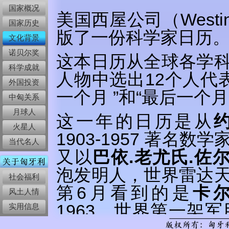
国家概况
美国西屋公司（Westing
国家历史
版了一份科学家日历
文化背景
诺贝尔奖
这本日历从全球各学
科学成就
人物中选出12个人代表
外国投资
一个月 ”和“最后一个
中匈关系
月球人
这一年的日历是从
火星人
1903-
1957 著名数
当代名人
又以
巴依.老尤氏.佐
泡发明人，世界雷达
社会福利
第6月看到的是
卡尔
风土人情
1963，世界第一架
实用信息
牙利人）的头像。