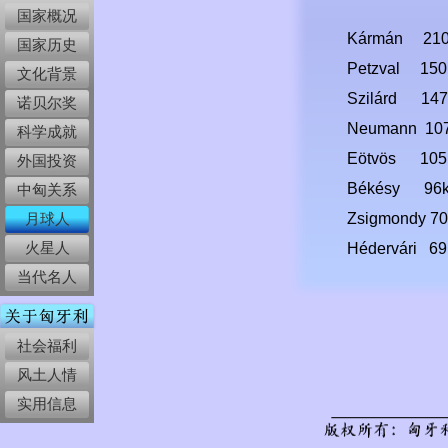
国家概况
Kármán 21
国家历史
Petzval 1
文化背景
Szilárd 1
诺贝尔奖
Neumann 1
科学成就
Eötvös 1
外国投资
Békésy 9
中匈关系
月球人
Zsigmondy 
火星人
Hédervári 
当代名人
社会福利
风土人情
实用信息